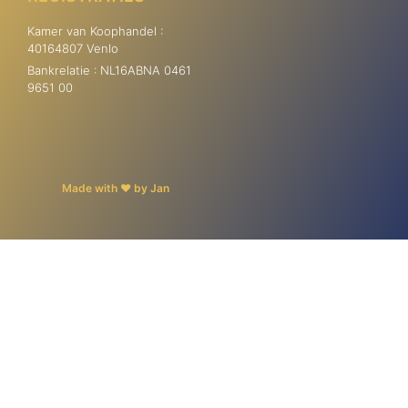
Kamer van Koophandel :
40164807 Venlo
Bankrelatie : NL16ABNA 0461
9651 00
Made with ❤ by Jan