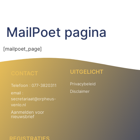
MailPoet pagina
[mailpoet_page]
UITGELICHT
CONTACT
Privacybeleid
Telefoon : 077-3820311
Disclaimer
email :
secretariaat@orpheus-
venlo.nl
Aanmelden voor
nieuwsbrief
REGISTRATIES