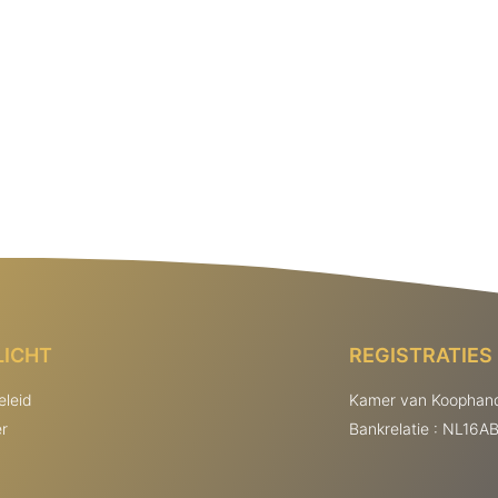
LICHT
REGISTRATIES
eleid
Kamer van Koophand
er
Bankrelatie : NL16