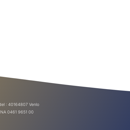
el : 40164807 Venlo
ABNA 0461 9651 00