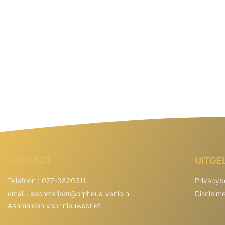
CONTACT
UITGE
Telefoon : 077-3820311
Privacyb
email : secretariaat@orpheus-venlo.nl
Disclaim
Aanmelden voor nieuwsbrief