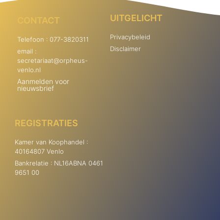
UITGELICHT
CONTACT
Privacybeleid
Telefoon : 077-3820311
Disclaimer
email :
secretariaat@orpheus-
venlo.nl
Aanmelden voor
nieuwsbrief
REGISTRATIES
Kamer van Koophandel :
40164807 Venlo
Bankrelatie : NL16ABNA 0461
9651 00