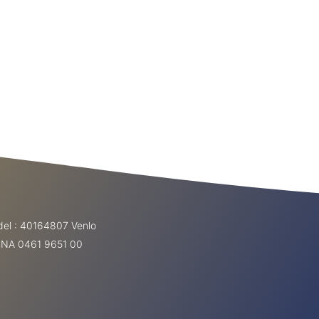
AGENDA
INLOGGEN
el : 40164807 Venlo
ABNA 0461 9651 00