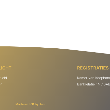
LICHT
REGISTRATIES
eleid
Kamer van Koophand
er
Bankrelatie : NL16
Made with ❤ by Jan