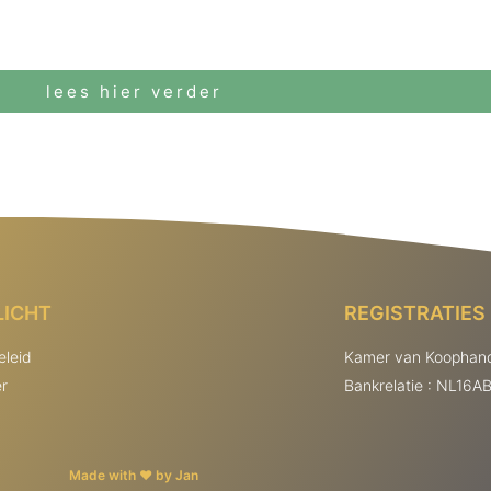
lees hier verder
LICHT
REGISTRATIES
eleid
Kamer van Koophand
er
Bankrelatie : NL16
Made with ❤ by Jan