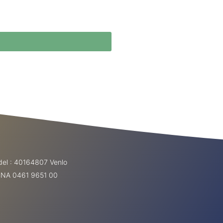
el : 40164807 Venlo
ABNA 0461 9651 00