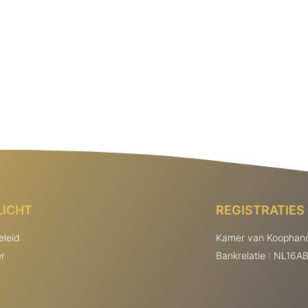
LICHT
REGISTRATIES
eleid
Kamer van Koophand
er
Bankrelatie : NL16