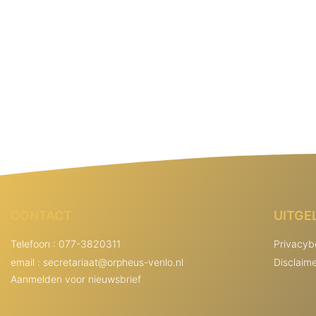
CONTACT
UITGE
Telefoon : 077-3820311
Privacyb
email : secretariaat@orpheus-venlo.nl
Disclaim
Aanmelden voor nieuwsbrief