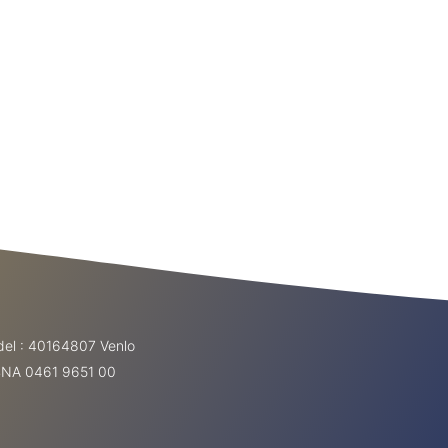
el : 40164807 Venlo
ABNA 0461 9651 00